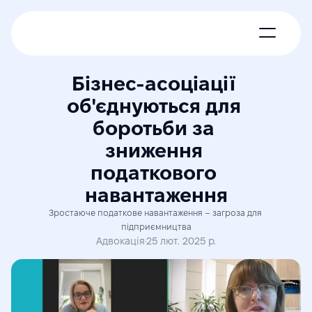
Про нас
Бізнес-асоціації 
об'єднуються для 
Новини
боротьби за 
зниження 
Експерти
податкового 
Членські пакети
навантаження
Зростаюче податкове навантаження – загроза для 
Контакти
підприємництва
Адвокація
·
25 лют. 2025 р.