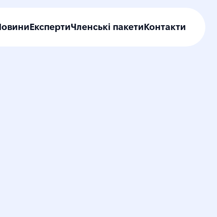
Новини
Експерти
Членські пакети
Контакти