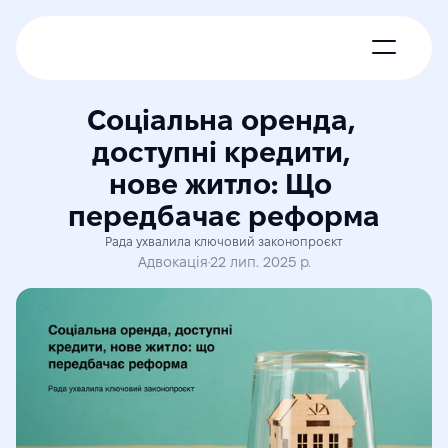
Про нас
Соціальна оренда, 
доступні кредити, 
Новини
нове житло: Що 
передбачає реформа
Експерти
Рада ухвалила ключовий законопроєкт
Адвокація
·
22 лип. 2025 р.
Членські пакети
Контакти