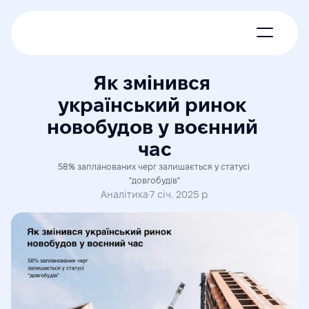
Про нас
Як змінився 
український ринок 
Новини
новобудов у воєнний 
час
Експерти
58% запланованих черг залишається у статусі 
"довгобудів"
Членські пакети
Аналітика
·
7 січ. 2025 р.
Контакти