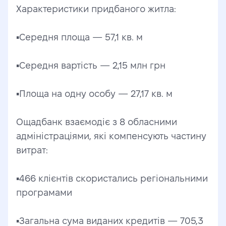
Характеристики придбаного житла:
▪️Середня площа — 57,1 кв. м
▪️Середня вартість — 2,15 млн грн
▪️Площа на одну особу — 27,17 кв. м
Ощадбанк взаємодіє з 8 обласними 
адміністраціями, які компенсують частину 
витрат:
▪️466 клієнтів скористались регіональними 
програмами
▪️Загальна сума виданих кредитів — 705,3 