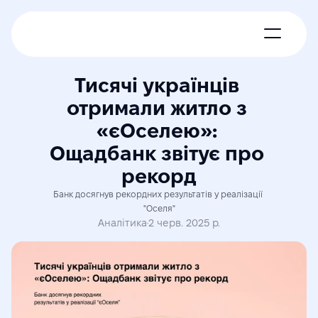
Про нас
Тисячі українців 
отримали житло з 
Новини
«єОселею»: 
Ощадбанк звітує про 
Експерти
рекорд
Членські пакети
Банк досягнув рекордних результатів у реалізації 
"Оселя"
Аналітика
·
2 черв. 2025 р.
Контакти