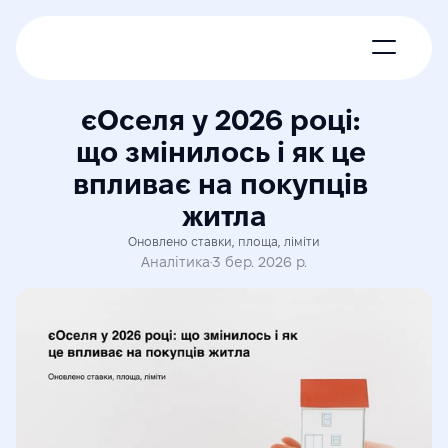
Про нас
єОселя у 2026 році: 
що змінилось і як це 
Новини
впливає на покупців 
житла
Експерти
Оновлено ставки, площа, ліміти
Аналітика
·
3 бер. 2026 р.
Членські пакети
Контакти