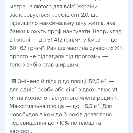
метра. Із лютого для всієї України 
застосовується коефіцієнт 2,0, що 
підвищило максимальну ціну житла, яке 
банки можуть профінансувати. Наприклад, 
в Ірпені — до 51 412 грн/м², у Києві — до 
60 162 грн/м². Раніше частина сучасних ЖК 
просто не підпадала під програму — 
тепер вибір став ширшим.
 🟩 Змінено й підхід до площі: 52,5 м² — 
для однієї особи або сім’ї з двох, плюс 21 
м² на кожного наступного члена родини. 
Максимальна площа — до 115,5 м². Для 
новобудов віком до 3 років дозволено 
перевищення до +10% по площі та 
вартості.