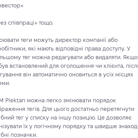
Інвестор»
Без співпраці» тощо.
рювати теги можуть директор компанії або 
робітники, які мають відповідні права доступу. У 
льшому тег можна редагувати або видаляти. Якщо 
був встановлений для оголошення чи клієнта, після
гування він автоматично оновиться в усіх місцях 
еми.
M Plektan можна легко змінювати порядок 
браження тегів. Для цього достатньо перетягнути 
ібний тег у списку на іншу позицію. Це дозволяє 
нізувати їх у логічному порядку та швидше знаход
ібні позначки.