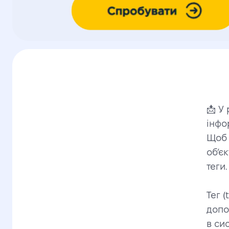
📩 У
інфор
Щоб 
об’є
теги.
Тег 
допо
в си