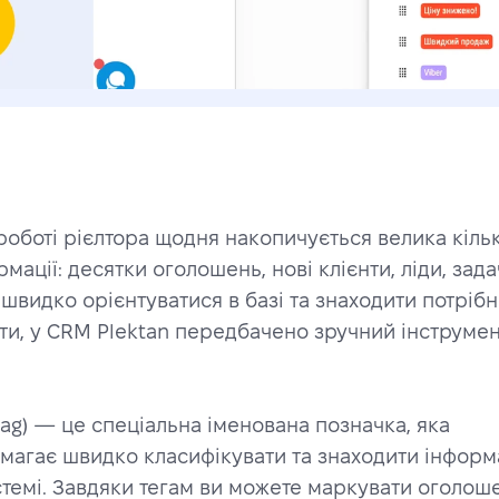
 роботі рієлтора щодня накопичується велика кількі
мації: десятки оголошень, нові клієнти, ліди, задачі
швидко орієнтуватися в базі та знаходити потрібні
кти, у CRM Plektan передбачено зручний інструмен
(tag) — це спеціальна іменована позначка, яка 
магає швидко класифікувати та знаходити інформа
стемі. Завдяки тегам ви можете маркувати оголоше