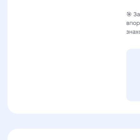
🎯 З
впор
знах