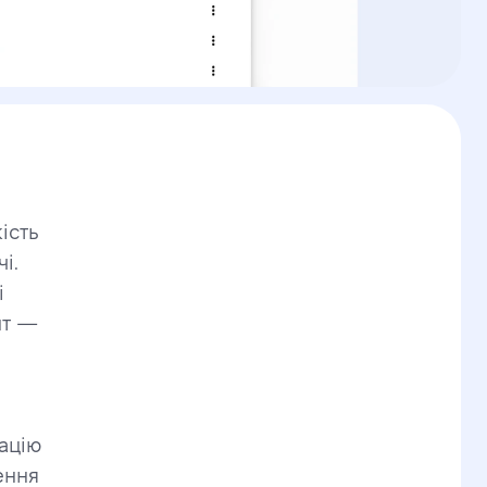
сть 
. 
 
т — 
цію 
ння 