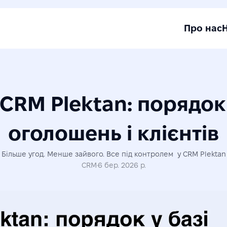
Про нас
 CRM Plektan: порядок 
оголошень і клієнтів
Більше угод. Менше зайвого. Все під контролем  у CRM Plektan
CRM
·
6 бер. 2026 р.