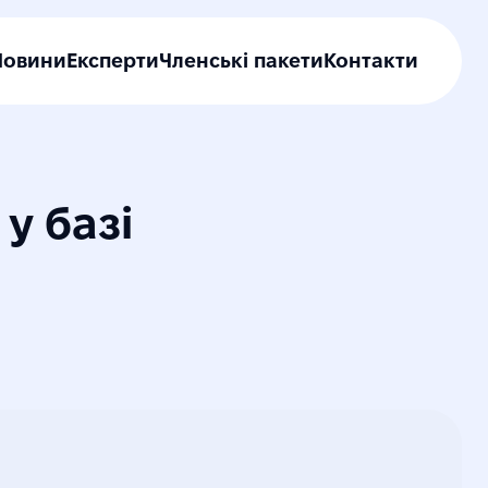
Новини
Експерти
Членські пакети
Контакти
у базі 