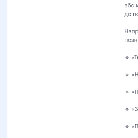
або 
до п
Напр
позн
🔹 «
🔹 «
🔹 «
🔹 «
🔹 «