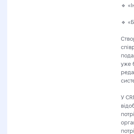
🔹 «
🔹 «
Ство
спів
пода
уже 
реда
сист
У CR
відо
потр
орга
потр