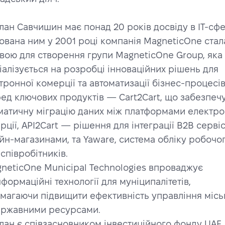
услан Савчишин має понад 20 років досвіду в IT-сфер
ована ним у 2001 році компанія MagneticOne стала
вою для створення групи MagneticOne Group, яка 
іалізується на розробці інноваційних рішень для 
тронної комерції та автоматизації бізнес-процесів
еред ключових продуктів — Cart2Cart, що забезпечу
матичну міграцію даних між платформами електрон
рції, API2Cart — рішення для інтеграції B2B сервісі
йн-магазинами, та Yaware, система обліку робочог
 співробітників.
agneticOne Municipal Technologies впроваджує 
нформаційні технології для муніципалітетів, 
магаючи підвищити ефективність управління місь
ержавними ресурсами.
услан є співзасновником інвестиційного фонду UAF 