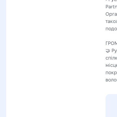
Part
Орга
тако
подо
ГРОМ
🤝 Р
спіл
місц
покр
воло