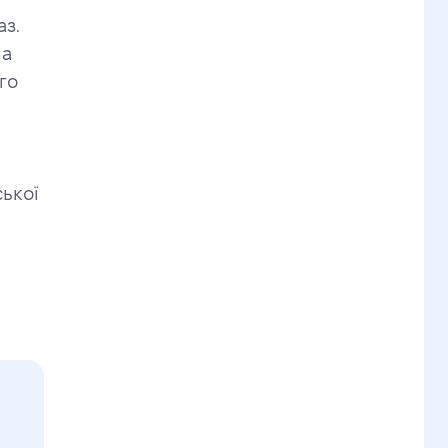
з. 
а 
о 
ької 