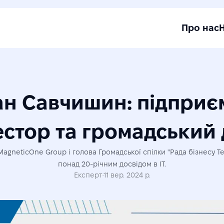
Про нас
ан Савчишин: підприєм
естор та громадський 
agneticOne Group і голова Громадської спілки "Рада бізнесу Те
понад 20-річним досвідом в IT.
Експерт
·
11 вер. 2024 р.