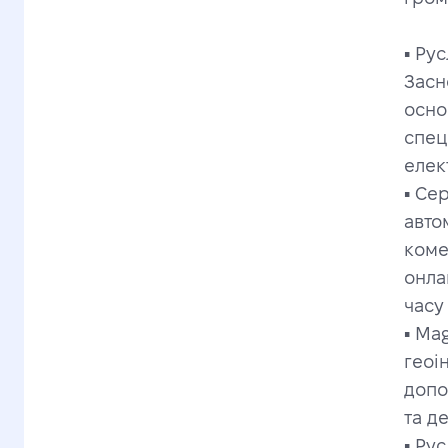
▪️ Р
Засн
осно
спец
елек
▪️ С
авто
коме
онла
часу
▪️ M
геоі
допо
та д
▪️ Р