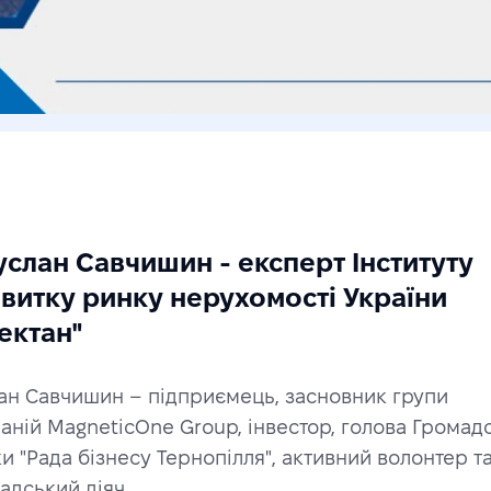
Руслан Савчишин - експерт Інституту 
витку ринку нерухомості України 
ектан"
ан Савчишин – підприємець, засновник групи 
аній MagneticOne Group, інвестор, голова Громадс
ки "Рада бізнесу Тернопілля", активний волонтер та
адський діяч.