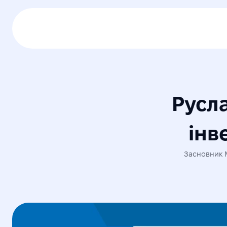
Русл
інв
Засновник M