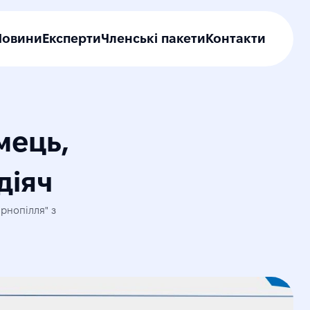
Новини
Експерти
Членські пакети
Контакти
ець, 
діяч
рнопілля" з 