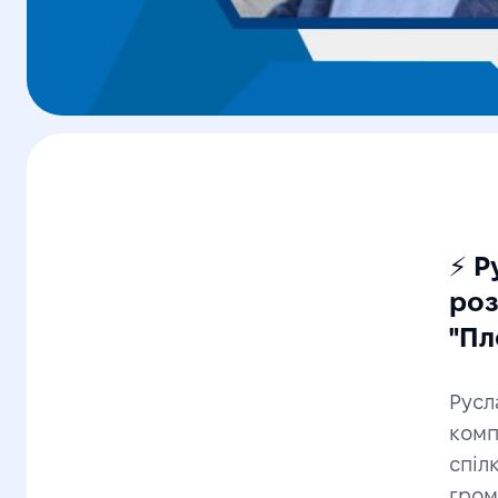
⚡️ 
роз
"Пл
Русл
комп
спіл
гром