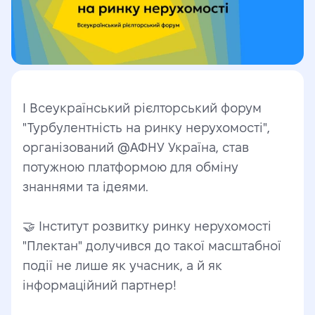
І Всеукраїнський рієлторський форум 
"Турбулентність на ринку нерухомості", 
організований @АФНУ Україна, став 
потужною платформою для обміну 
знаннями та ідеями.  
🤝 Інститут розвитку ринку нерухомості 
"Плектан" долучився до такої масштабної 
події не лише як учасник, а й як 
інформаційний партнер! 