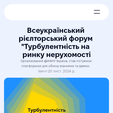
Про нас
Всеукраїнський 
рієлторський форум 
Новини
"Турбулентність на 
ринку нерухомості
Експерти
Організований @АФНУ Україна, став потужною 
платформою для обміну знаннями та ідеями.  
Членські пакети
Івент
·
20 лист. 2024 р.
Контакти