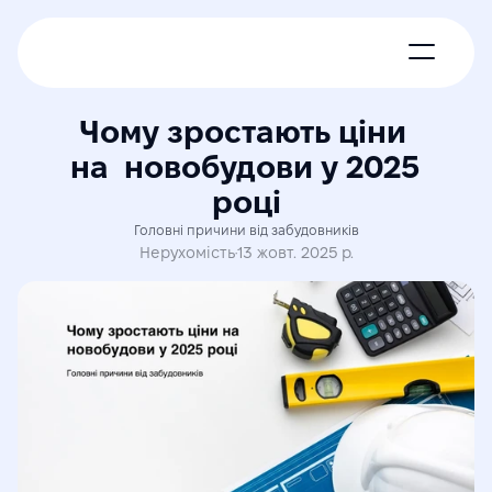
Про нас
Чому зростають ціни 
на  новобудови у 2025 
Новини
році
Експерти
Головні причини від забудовників
Нерухомість
·
13 жовт. 2025 р.
Членські пакети
Контакти